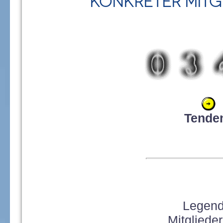
Konkreter Mitg
Tende
Legend
Mitgliede