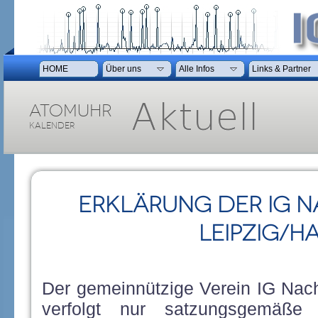
HOME
HOME
Über uns
Über uns
Alle Infos
Alle Infos
Links & Partner
Links & Partner
Atomuhr
Kalender
Erklärung der IG 
LEIPZIG/HA
Der gemeinnützige Verein IG Nacht
verfolgt nur satzungsgemäße